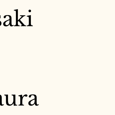
saki
aura