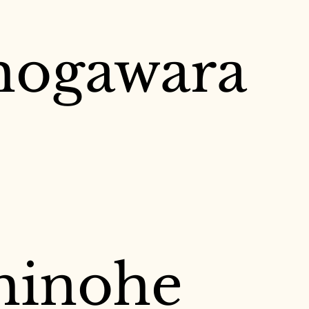
hogawara
hinohe