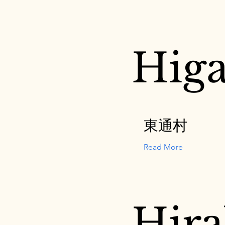
Higa
東通村
Read More
Hir