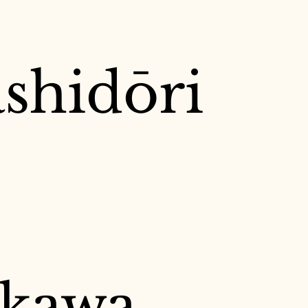
shidōri
akawa