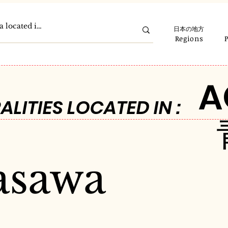
日本の地方
Regions
A
ALITIES LOCATED IN :
asawa