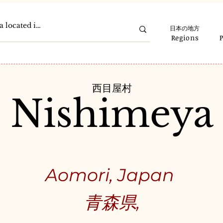
日本の地方
Regions
西目屋村
Nishimeya
Aomori, Japan
青森県,