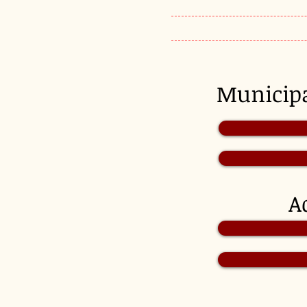
Munici
A