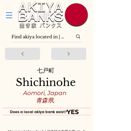
七戸町
Shichinohe
Aomori, Japan
青森県,
YES
Does a local akiya bank exist?