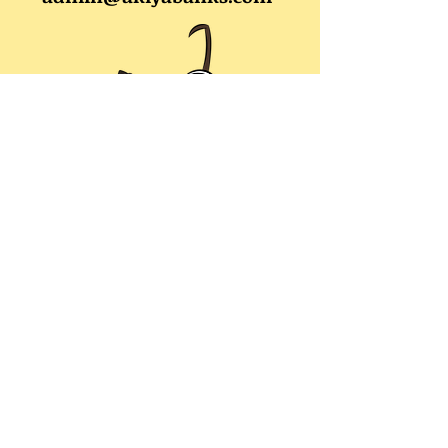
Terms of Use
Privacy Policy
admin@akiyabanks.com
© Akiya Banks 2026