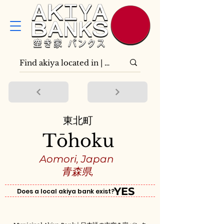
東北町
Tōhoku
Aomori, Japan
青森県,
YES
Does a local akiya bank exist?