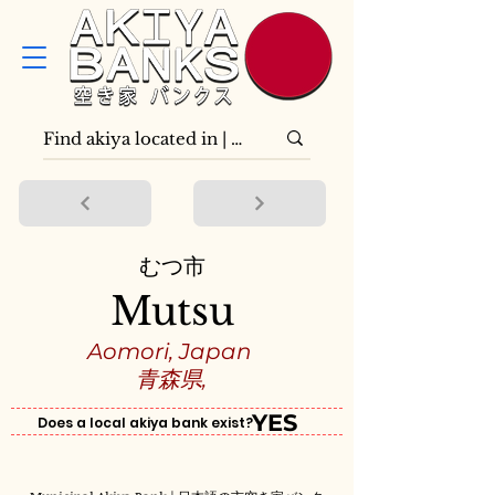
むつ市
Mutsu
Aomori, Japan
青森県,
YES
Does a local akiya bank exist?