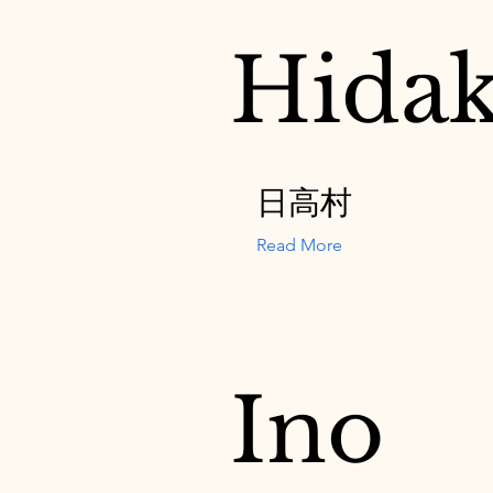
Hida
日高村
Read More
Ino