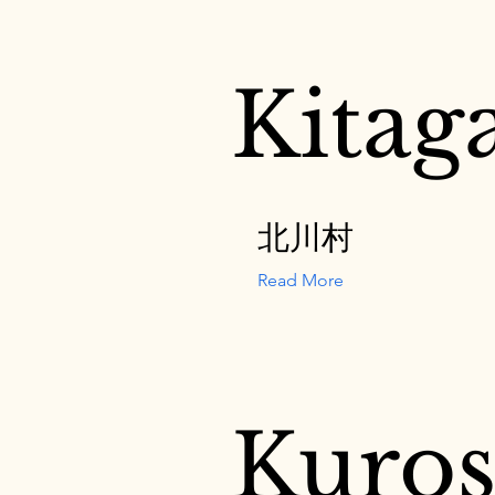
Kitag
北川村
Read More
Kuros