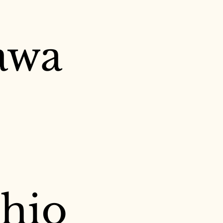
awa
hio