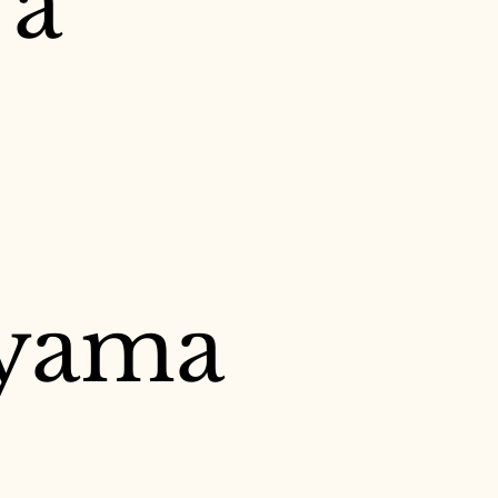
ra
yama