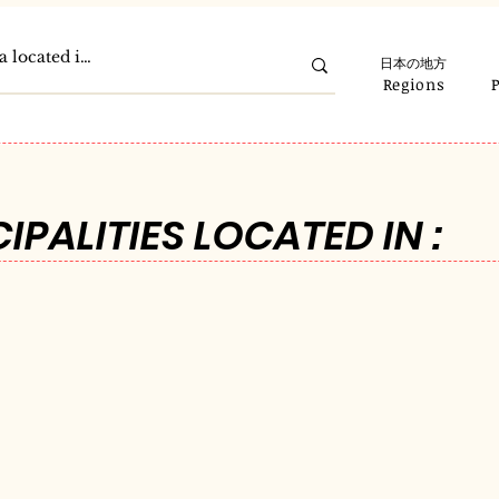
日本の地方
Regions
IPALITIES LOCATED IN :