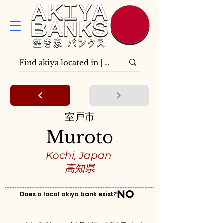
室戸市
Muroto
Kōchi, Japan
高知県
NO
Does a local akiya bank exist?