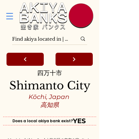
四万十市
Shimanto City
Kōchi, Japan
高知県
YES
Does a local akiya bank exist?