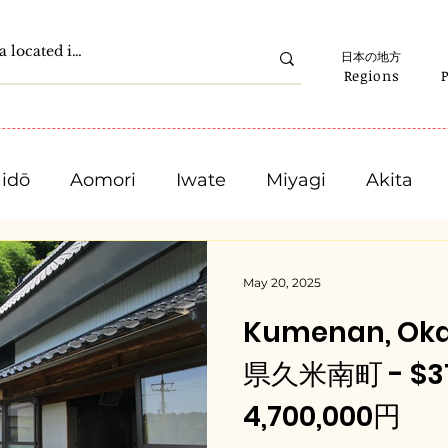
日本の地方
Regions
idō
Aomori
Iwate
Miyagi
Akita
Gunma
Saitama
Chiba
Tokyo
May 20, 2025
Kumenan, Ok
Ishikawa
Fukui
Yamanashi
Nagano
県久米南町 - $31,
4,700,000円
Mie
Shiga
Kyota
Osaka
Hyogo