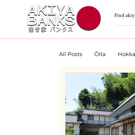
All Posts
Ōita
Hokka
Fukushima
Tochigi
Niigata
Toyama
Shizuoka
Aichi