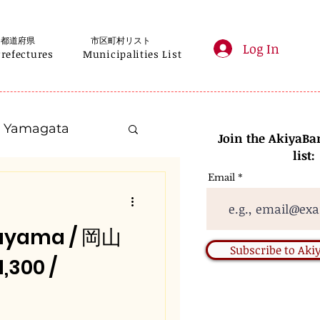
都道府県
市区町村リスト
Log In
Prefectures
Municipalities List
Yamagata
Join the AkiyaBa
list:
Email
Kanagawa
ayama / 岡山
Gifu
Subscribe to Ak
300 /
Nara