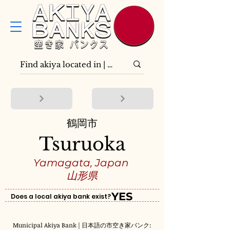
鶴岡市
Tsuruoka
Yamagata, Japan
山形県
YES
Does a local akiya bank exist?
Municipal Akiya Bank | 日本語の市空き家バンク: