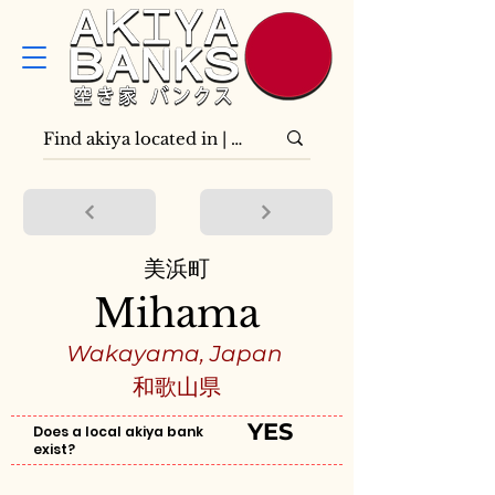
美浜町
Mihama
Wakayama, Japan
和歌山県
YES
Does a local akiya bank
exist?