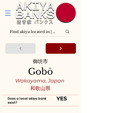
御坊市
Gobō
Wakayama, Japan
和歌山県
YES
Does a local akiya bank
exist?