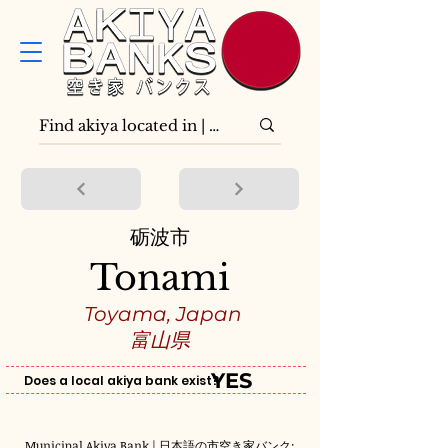
砺波市
Tonami
Toyama, Japan
富山県
YES
Does a local akiya bank exist?
Municipal Akiya Bank | 日本語の市空き家バンク: