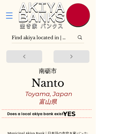
南砺市
Nanto
Toyama, Japan
富山県
YES
Does a local akiya bank exist?
Municipal Akiya Bank | 日本語の市空き家バンク: