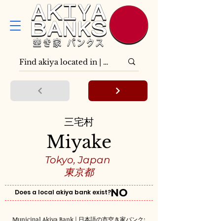
三宅村
Miyake
Tokyo, Japan
東京都
NO
Does a local akiya bank exist?
Municipal Akiya Bank | 日本語の市空き家バンク: