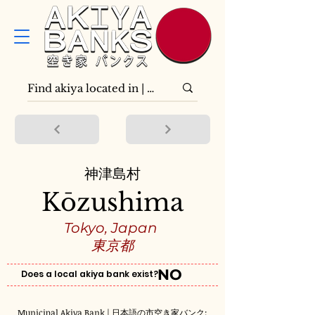
神津島村
Kōzushima
Tokyo, Japan
東京都
NO
Does a local akiya bank exist?
Municipal Akiya Bank | 日本語の市空き家バンク: