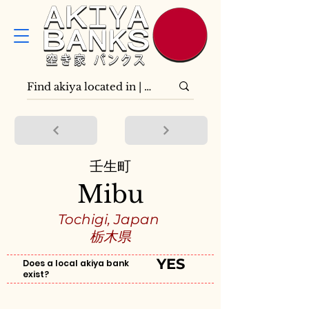
壬生町
Mibu
Tochigi, Japan
栃木県
YES
Does a local akiya bank
exist?