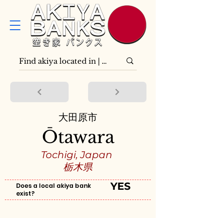
大田原市
Ōtawara
Tochigi, Japan
栃木県
YES
Does a local akiya bank
exist?