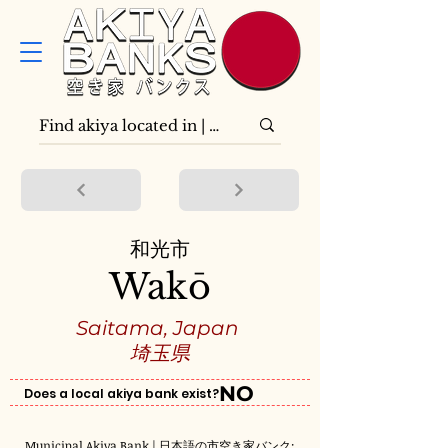
和光市
Wakō
Saitama, Japan
埼玉県
NO
Does a local akiya bank exist?
Municipal Akiya Bank | 日本語の市空き家バンク: