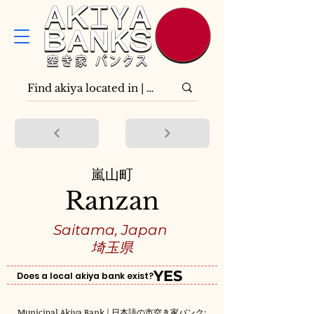
嵐山町
Ranzan
Saitama, Japan
埼玉県
YES
Does a local akiya bank exist?
Municipal Akiya Bank | 日本語の市空き家バンク: