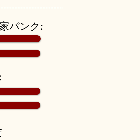
空き家バンク:
:
f