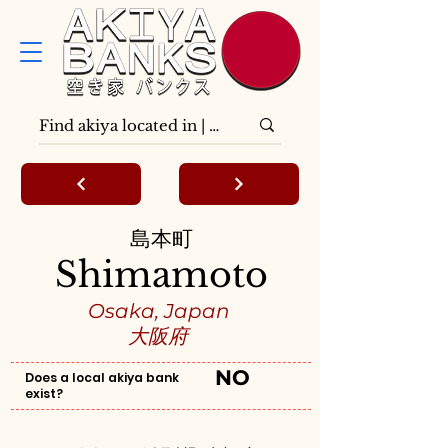
島本町
Shimamoto
Osaka, Japan
大阪府
NO
Does a local akiya bank
exist?