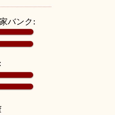
空き家バンク:
:
f