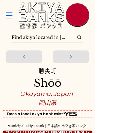
勝央町
Shōō
Okayama, Japan
岡山県
YES
Does a local akiya bank exist?
Municipal Akiya Bank | 日本語の市空き家バンク:
CLICK FOR A LIST OF AVAILABLE PROPERTIES IN ENGLISH