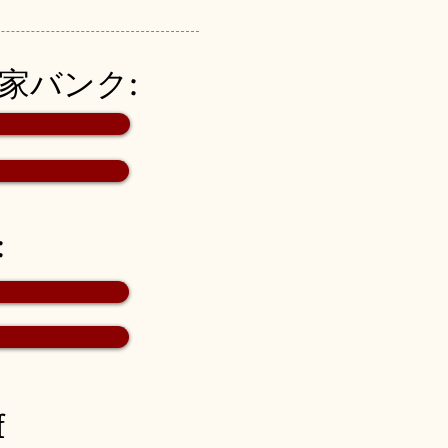
空き家バンク:
:
f