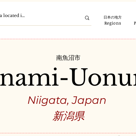
日本の地方
Regions
南魚沼市
nami-Uon
Niigata, Japan
新潟県