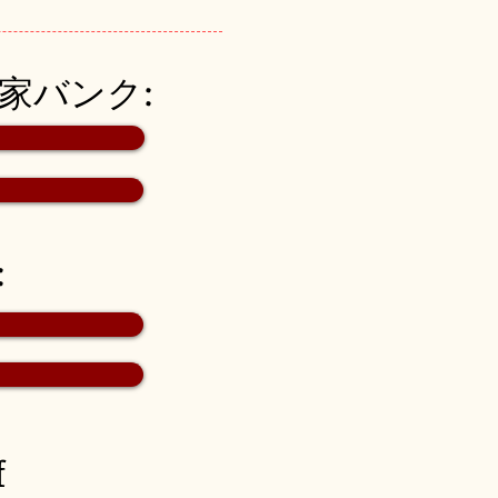
空き家バンク:
:
f