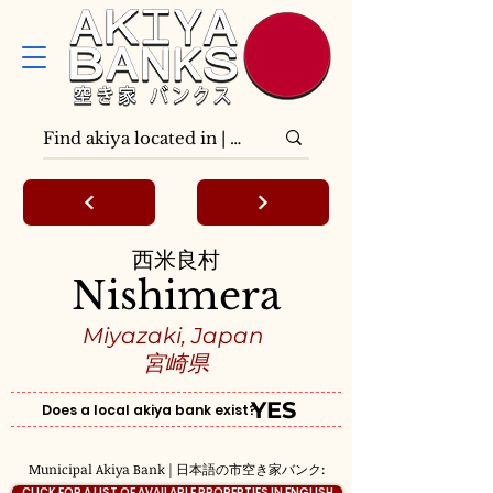
西米良村
Nishimera
Miyazaki, Japan
宮崎県
YES
Does a local akiya bank exist?
Municipal Akiya Bank | 日本語の市空き家バンク:
CLICK FOR A LIST OF AVAILABLE PROPERTIES IN ENGLISH