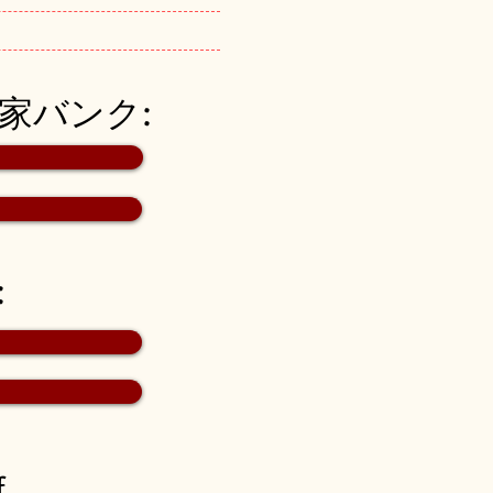
空き家バンク:
:
f