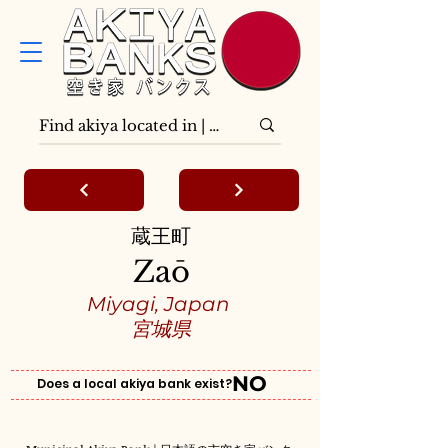
蔵王町
Zaō
Miyagi, Japan
宮城県
NO
Does a local akiya bank exist?