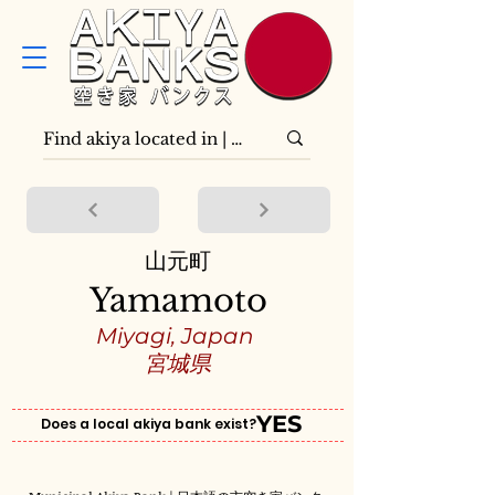
山元町
Yamamoto
Miyagi, Japan
宮城県
YES
Does a local akiya bank exist?