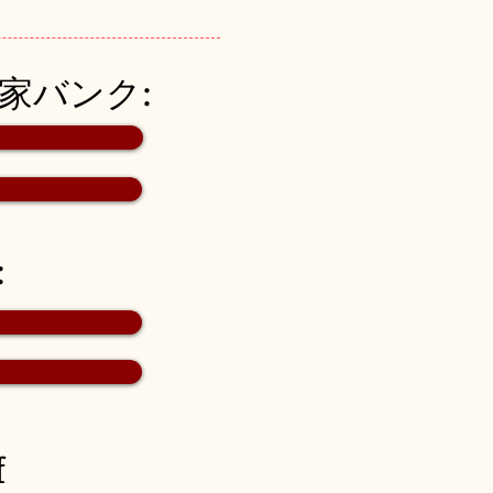
空き家バンク:
:
f