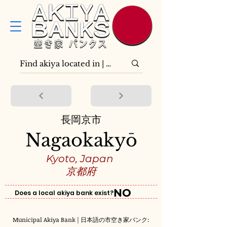
長岡京市
Nagaokakyō
Kyoto, Japan
京都府
NO
Does a local akiya bank exist?
Municipal Akiya Bank | 日本語の市空き家バンク: