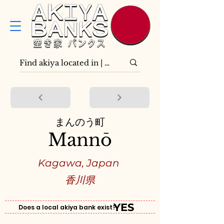
まんのう町
Mannō
Kagawa, Japan
香川県
YES
Does a local akiya bank exist?