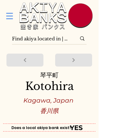
琴平町
Kotohira
Kagawa, Japan
香川県
YES
Does a local akiya bank exist?