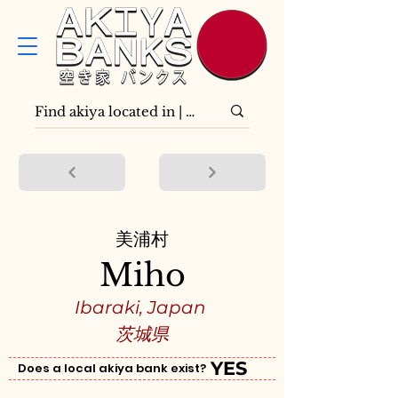
美浦村
Miho
Ibaraki, Japan
茨城県
YES
Does a local akiya bank exist?