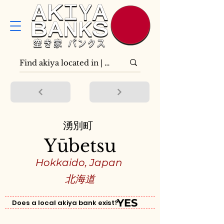
湧別町
Yūbetsu
Hokkaido, Japan
北海道
YES
Does a local akiya bank exist?