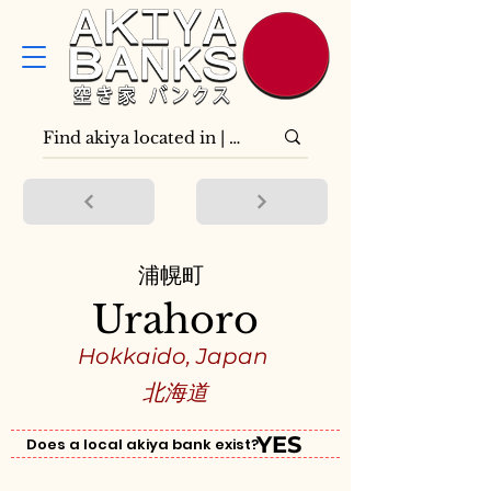
浦幌町
Urahoro
Hokkaido, Japan
北海道
YES
Does a local akiya bank exist?