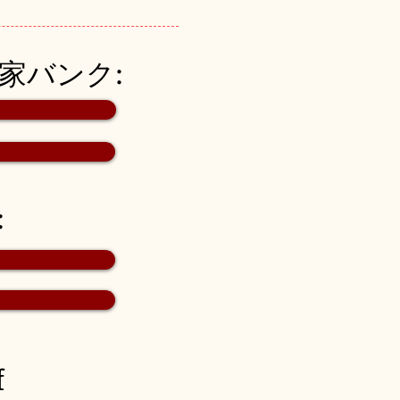
空き家バンク:
:
f