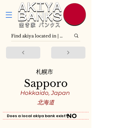
札幌市
Sapporo
Hokkaido, Japan
北海道
NO
Does a local akiya bank exist?