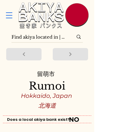
留萌市
Rumoi
Hokkaido, Japan
北海道
NO
Does a local akiya bank exist?