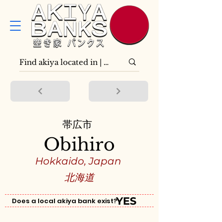
帯広市
Obihiro
Hokkaido, Japan
北海道
YES
Does a local akiya bank exist?