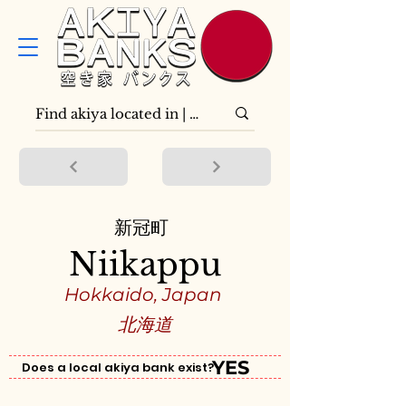
新冠町
Niikappu
Hokkaido, Japan
北海道
YES
Does a local akiya bank exist?