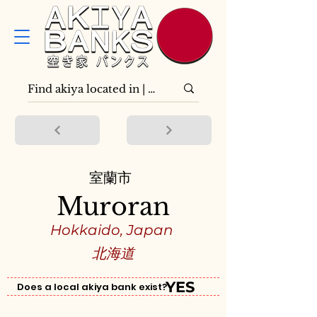
室蘭市
Muroran
Hokkaido, Japan
北海道
YES
Does a local akiya bank exist?