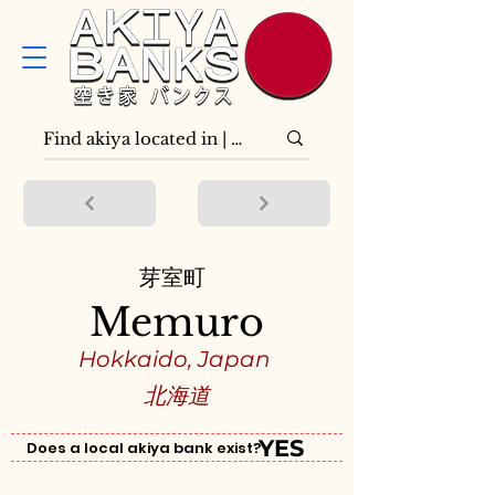
芽室町
Memuro
Hokkaido, Japan
北海道
YES
Does a local akiya bank exist?