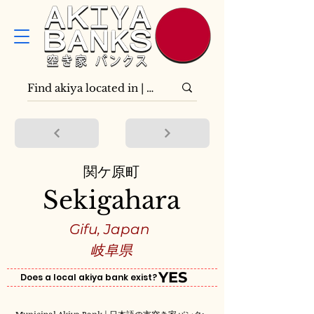
関ケ原町
Sekigahara
Gifu, Japan
岐阜県
YES
Does a local akiya bank exist?