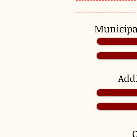
Munici
Add
O