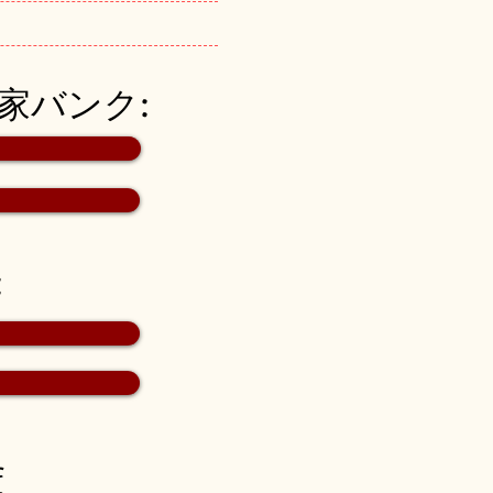
空き家バンク:
:
f