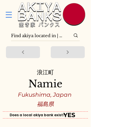
浪江町
Namie
Fukushima, Japan
福島県
YES
Does a local akiya bank exist?