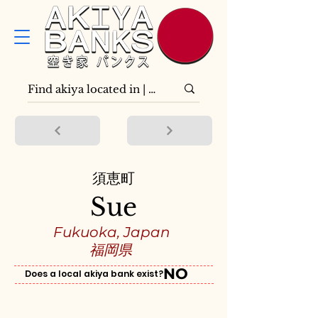
須恵町
Sue
Fukuoka, Japan
福岡県
NO
Does a local akiya bank exist?