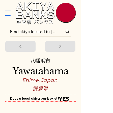
八幡浜市
Yawatahama
Ehime, Japan
愛媛県
YES
Does a local akiya bank exist?